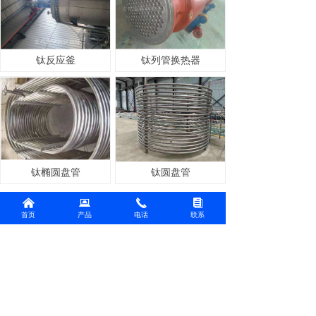
钛反应釜
钛列管换热器
钛椭圆盘管
钛圆盘管
낀
뀵
끅
뀴
上一页
1
/
3
下一页
首页
产品
电话
联系
联系人：姬经理
电 话：15229676891
18729479968
邮 箱：bjslftn@163.com