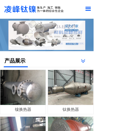
끀
产品展示
ꅂ
镍换热器
钛换热器