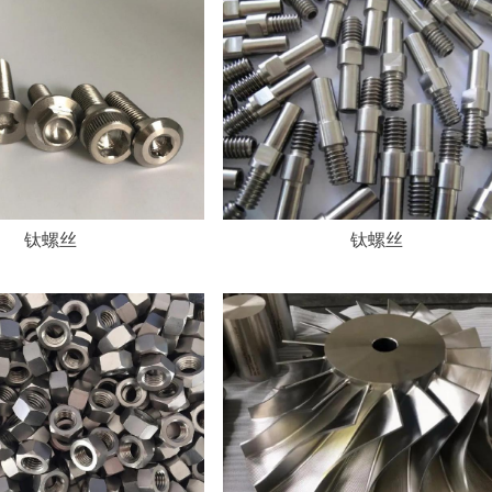
钛螺丝
钛螺丝