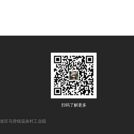
扫码了解更多
发区马营镇温泉村工业园