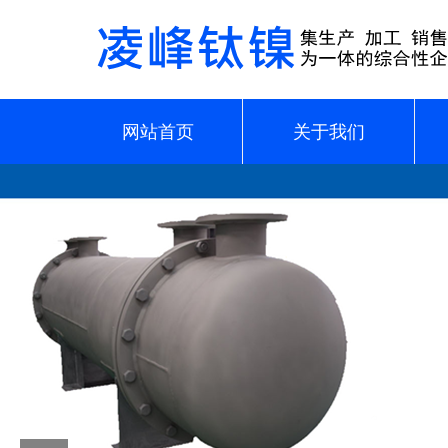
网站首页
关于我们