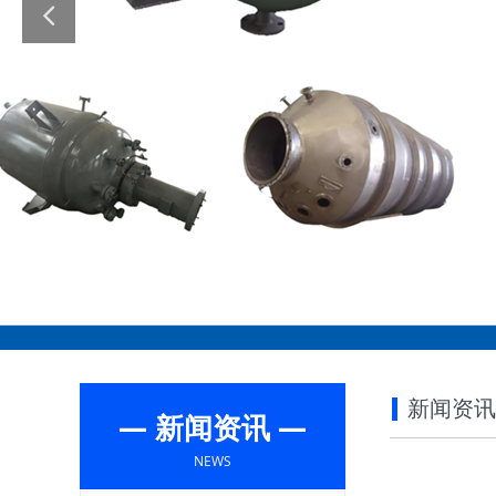
新闻资讯
— 新闻资讯 —
NEWS