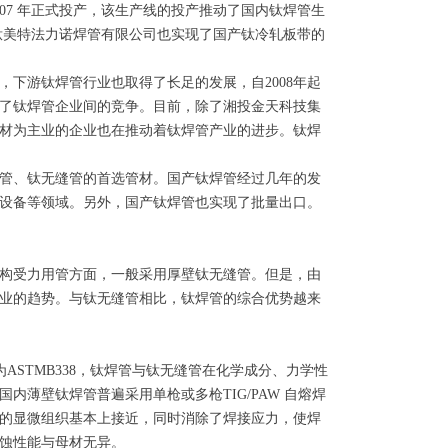
7 年正式投产，该生产线的投产推动了国内钛焊管生
宝钛美特法力诺焊管有限公司也实现了国产钛冷轧板带的
游钛焊管行业也取得了长足的发展，自2008年起
了钛焊管企业间的竞争。目前，除了湘投金天科技集
材为主业的企业也在推动着钛焊管产业的进步。钛焊
管、钛无缝管的首选管材。国产钛焊管经过几年的发
设备等领域。另外，国产钛焊管也实现了批量出口。
构受力用管方面，一般采用厚壁钛无缝管。但是，由
业的趋势。与钛无缝管相比，钛焊管的综合优势越来
为ASTMB338，钛焊管与钛无缝管在化学成分、力学性
薄壁钛焊管普遍采用单枪或多枪TIG/PAW 自熔焊
的显微组织基本上接近，同时消除了焊接应力，使焊
蚀性能与母材无异。