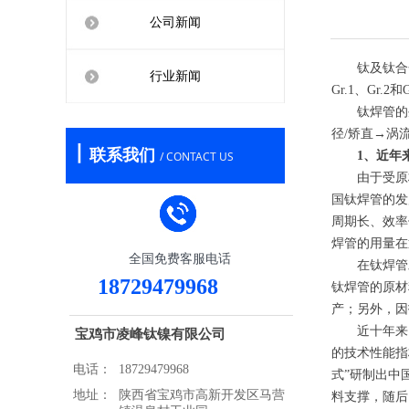
公司新闻
钛及钛合金
行业新闻
Gr.1、Gr.
钛焊管的生
径/矫直→涡
丨
联系我们
/ CONTACT US
1、近年
由于受原材
国钛焊管的发
周期长、效率
焊管的用量在
全国免费客服电话
在钛焊管发
18729479968
钛焊管的原材
产；另外，因
近十年来，
宝鸡市凌峰钛镍有限公司
的技术性能指
电话：
18729479968
式”研制出中
地址：
陕西省宝鸡市高新开发区马营
料支撑，随后