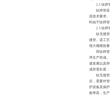
2.2 钛焊
钛焊管采用
其技术要求。
时由于钛焊管
2.3 钛焊
钛无缝管生
缝管。该工艺
现大规模批量
而钛焊管是
序生产而成。
速发展以及焊
成所需长度，
钛无缝管通
后，需要对管
护设备及保护
效率高，生产