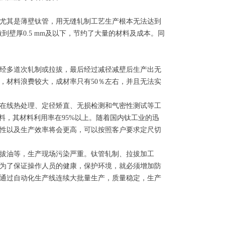
尤其是薄壁钛管，用无缝轧制工艺生产根本无法达到
到壁厚0.5 mm及以下，节约了大量的材料及成本。同
经多道次轧制或拉拔，最后经过减径减壁后生产出无
，材料浪费较大，成材率只有50％左右，并且无法实
在线热处理、定径矫直、无损检测和气密性测试等工
料，其材料利用率在95%以上。随着国内钛工业的迅
性以及生产效率将会更高，可以按照客户要求定尺切
拔油等，生产现场污染严重。钛管轧制、拉拔加工
为了保证操作人员的健康，保护环境，就必须增加防
通过自动化生产线连续大批量生产，质量稳定，生产