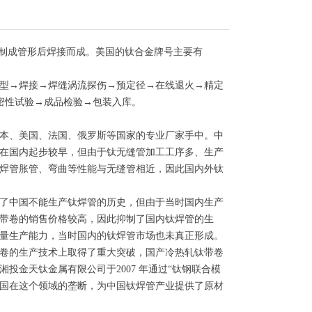
制成管形后焊接而成。美国的钛合金牌号主要有
型→焊接→焊缝涡流探伤→预定径→在线退火→精定
密性试验→成品检验→包装入库。
本、美国、法国、俄罗斯等国家的专业厂家手中。中
在国内起步较早，但由于钛无缝管加工工序多、生产
焊管胀管、弯曲等性能与无缝管相近，因此国内外钛
了中国不能生产钛焊管的历史，但由于当时国内生产
带卷的销售价格较高，因此抑制了国内钛焊管的生
量生产能力，当时国内的钛焊管市场也未真正形成。
卷的生产技术上取得了重大突破，国产冷热轧钛带卷
金天钛金属有限公司于2007 年通过“钛钢联合模
和美国在这个领域的垄断，为中国钛焊管产业提供了原材