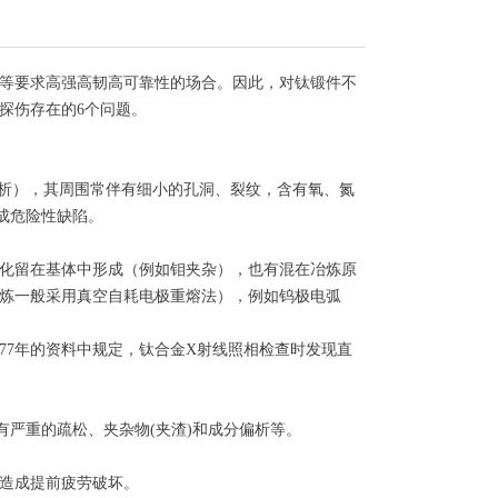
等要求高强高韧高可靠性的场合。因此，对钛锻件不
探伤存在的6个问题。
偏析），其周围常伴有细小的孔洞、裂纹，含有氧、氮
成危险性缺陷。
化留在基体中形成（例如钼夹杂），也有混在冶炼原
炼一般采用真空自耗电极重熔法），例如钨极电弧
7年的资料中规定，钛合金X射线照相检查时发现直
严重的疏松、夹杂物(夹渣)和成分偏析等。
造成提前疲劳破坏。