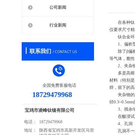
公司新闻
在各种钛合
行业新闻
仅要求尺寸精
钛合金环
1、偏析型
丨
联系我们
/ CONTACT US
除了β偏析、
等气体，脆性
2、夹杂
多是高熔点
材料（特别是
全国免费客服电话
焊，留下的高
18729479968
夹杂物的存在
径0.3~0.
3、残余
宝鸡市凌峰钛镍有限公司
在酸浸试片的
电话：
18729479968
4、孔洞
地址：
陕西省宝鸡市高新开发区马营
孔洞不一定