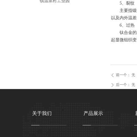
镇温泉村工业园
5、裂纹
主要指锻造
以及内外温差
6、过热
钛合金的导
起显微组织变
前一个：
无
ꄴ
后一个：
无
ꄲ
关于我们
产品展示