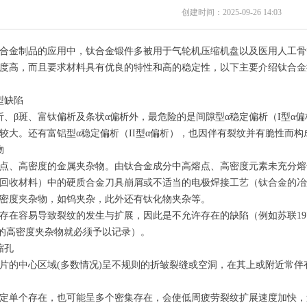
创建时间：
2025-09-26
14:03
金制品的应用中，钛合金锻件多被用于气轮机压缩机盘以及医用人工骨
度高，而且要求材料具有优良的特性和高的稳定性，以下主要介绍钛合金
缺陷
β斑、富钛偏析及条状α偏析外，最危险的是间隙型α稳定偏析（I型α
较大。还有富铝型α稳定偏析（II型α偏析），也因伴有裂纹并有脆性而构
物
、高密度的金属夹杂物。由钛合金成分中高熔点、高密度元素未充分熔
回收材料）中的硬质合金刀具崩屑或不适当的电极焊接工艺（钛合金的冶
密度夹杂物，如钨夹杂，此外还有钛化物夹杂等。
容易导致裂纹的发生与扩展，因此是不允许存在的缺陷（例如苏联197
5mm的高密度夹杂物就必须予以记录）。
缩孔
中心区域(多数情况)呈不规则的折皱裂缝或空洞，在其上或附近常伴有
单个存在，也可能呈多个密集存在，会使低周疲劳裂纹扩展速度加快，